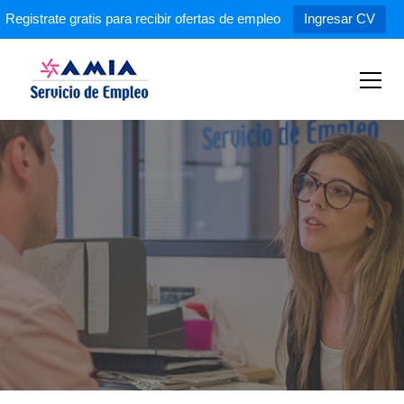
Registrate gratis para recibir ofertas de empleo
Ingresar CV
S
k
i
p
Servicio de Empleo AMIA
t
o
c
o
n
t
e
n
t